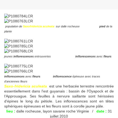
population de
Saxofridericia aculeata
sur dalle rocheuse
pied
de la
plante
jeunes
inflorescences
entrouvertes
inflorescences
avec
fleurs
inflorescences
avec
fleurs inflorescence
épineuse avec traces
d'anciennes fleurs
Saxo-fridericia aculeata
est une herbacée terrestre rencontrée
essentiellement dans l'est guyanais : bassin de l'Oyapock et de
l'Approuague. Ses feuilles à nervure saillante sont hérissées
d'épines le long du pétiole. Les inflorescences sont en têtes
sphériques épineuses et les fleurs sont à corolle jaune pâle.
lieu :
dalle rocheuse, layon savane roche Virginie /
date :
31
juillet 2010