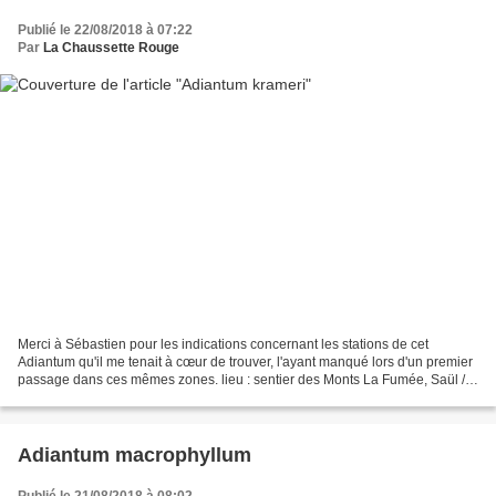
Publié le 22/08/2018 à 07:22
Par
La Chaussette Rouge
Merci à Sébastien pour les indications concernant les stations de cet
Adiantum qu'il me tenait à cœur de trouver, l'ayant manqué lors d'un premier
passage dans ces mêmes zones. lieu : sentier des Monts La Fumée, Saül /
date : 31 juillet 2018
Adiantum macrophyllum
Publié le 21/08/2018 à 08:02