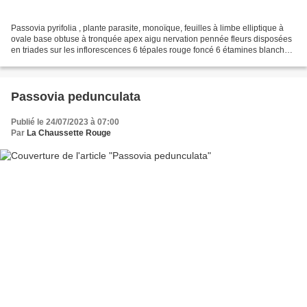
Passovia pyrifolia , plante parasite, monoïque, feuilles à limbe elliptique à
ovale base obtuse à tronquée apex aigu nervation pennée fleurs disposées
en triades sur les inflorescences 6 tépales rouge foncé 6 étamines blanches
fruits cylindriques d'abord...
Passovia pedunculata
Publié le 24/07/2023 à 07:00
Par
La Chaussette Rouge