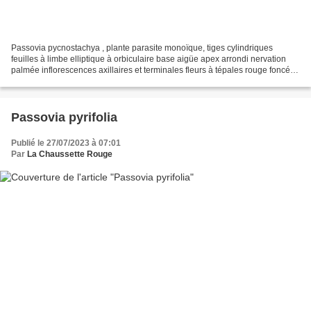
Passovia pycnostachya , plante parasite monoïque, tiges cylindriques
feuilles à limbe elliptique à orbiculaire base aigüe apex arrondi nervation
palmée inflorescences axillaires et terminales fleurs à tépales rouge foncé
fruits cylindriques verts identification...
Passovia pyrifolia
Publié le 27/07/2023 à 07:01
Par
La Chaussette Rouge