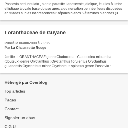
Passovia pedunculata , plante parasite lianescente, dioïque, feuilles à limbe
elliptique à ovale base obtuse apex aigu nervation pennée fleurs disposées
en triades sur les inflorescences 6 tépales blancs 6 étamines blanches (3
grandes et 3 plus petites)...
Loranthaceae de Guyane
Publié le 06/08/2000 à 23:35
Par
La Chaussette Rouge
famille : LORANTHACEAE genre Cladocolea : Cladocolea micrantha
(douteux) genre Oryctanthus : Oryctanthus florulentus Oryctanthus
guianensis Oryctanthus minor Oryctanthus spicatus genre Passovia :
Passovia disjectifolia Passovia myrsinites Passovia pedunculata...
Hébergé par Overblog
Top articles
Pages
Contact
Signaler un abus
C.G.U.