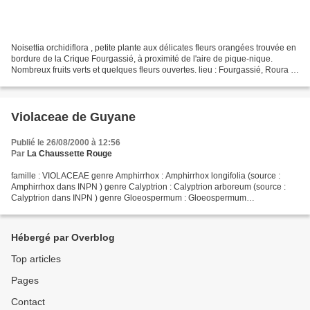
Noisettia orchidiflora , petite plante aux délicates fleurs orangées trouvée en
bordure de la Crique Fourgassié, à proximité de l'aire de pique-nique.
Nombreux fruits verts et quelques fleurs ouvertes. lieu : Fourgassié, Roura /
date : 14 septembre 2...
Violaceae de Guyane
Publié le 26/08/2000 à 12:56
Par
La Chaussette Rouge
famille : VIOLACEAE genre Amphirrhox : Amphirrhox longifolia (source :
Amphirrhox dans INPN ) genre Calyptrion : Calyptrion arboreum (source :
Calyptrion dans INPN ) genre Gloeospermum : Gloeospermum
sphaerocarpum (source : Gloeospermum dans INPN ) genre...
Hébergé par Overblog
Top articles
Pages
Contact