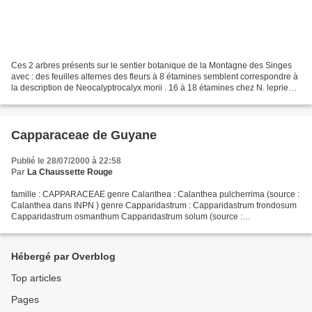
Ces 2 arbres présents sur le sentier botanique de la Montagne des Singes
avec : des feuilles alternes des fleurs à 8 étamines semblent correspondre à
la description de Neocalyptrocalyx morii . 16 à 18 étamines chez N. leprieurii
10 à 20 étamines en une...
Capparaceae de Guyane
Publié le 28/07/2000 à 22:58
Par
La Chaussette Rouge
famille : CAPPARACEAE genre Calanthea : Calanthea pulcherrima (source :
Calanthea dans INPN ) genre Capparidastrum : Capparidastrum frondosum
Capparidastrum osmanthum Capparidastrum solum (source :
Capparidastrum dans INPN ) genre Crateva : Crateva tapia...
Hébergé par Overblog
Top articles
Pages