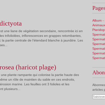
Pages
Album -
dictyota
Animaux
Pterido
est une liane de végétation secondaire, rencontrée ici en
Spermat
les trifoliolées, inflorescences en grappes retombantes,
Spermat
 la partie centrale de l'étendard blanche à jaunâtre. Les
Spermat
ses...
Spermat
Spermat
Spermat
rosea (haricot plage)
Abon
 une plante rampante qui colonise la partie haute des
 même un rôle de maintien du sable en ces endroits,
l'érosion marine. Les feuilles ont 3 folioles et les
Abonnez
nt plusieurs...
articles 