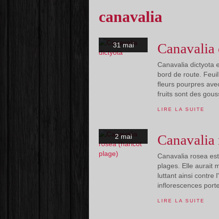
canavalia
Canavalia 
31 mai
Canavalia dictyota 
bord de route. Feuil
fleurs pourpres avec
fruits sont des gous
LIRE LA SUITE
Canavalia 
2 mai
Canavalia rosea est
plages. Elle aurait
luttant ainsi contre 
inflorescences porte
LIRE LA SUITE