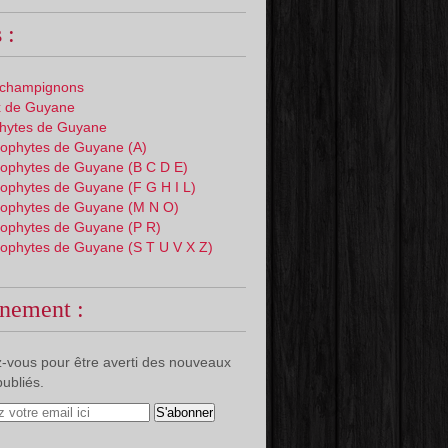
 :
 champignons
 de Guyane
phytes de Guyane
ophytes de Guyane (A)
ophytes de Guyane (B C D E)
ophytes de Guyane (F G H I L)
ophytes de Guyane (M N O)
ophytes de Guyane (P R)
ophytes de Guyane (S T U V X Z)
nement :
-vous pour être averti des nouveaux
publiés.