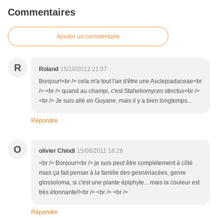
Commentaires
Ajouter un commentaire
R
Roland
15/10/2012 21:07
Bonjour!<br /> cela m'a tout l'air d'être une Asclepiadaceae<br
/> <br /> quand au champi, c'est Staheliomyces stinctus<br />
<br /> Je suis allé en Guyane, mais il y a bien longtemps...
Répondre
O
olivier Chiodi
15/08/2011 18:26
<br /> Bonjour!<br /> je suis peut être complètement à côté
mais ça fait penser à la famille des gesnériacées, genre
glossoloma, si c'est une plante épiphyte... mais la couleur est
très étonnante!!<br /> <br /> <br />
Répondre