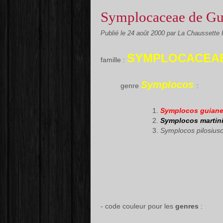
Symplocaceae de G
Publié le
24 août 2000
par La Chaussette
SYMPLOCACEA
famille :
Symplocos
genre
:
Symplocos guiane
Symplocos martin
Symplocos pilosius
- code couleur pour les
genres
: