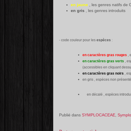
en jaune
, les genres natifs d
en gris
, les genres introduits
- code couleur pour les
espèces
:
en caractères gras rouges
, 
en caractères gras verts
, es
(accessibles en cliquant dessu
en caractères gras noirs
, es
en gris , espèces non présenté
en décalé , espèces introdu
Publié dans
SYMPLOCACEAE
,
Symplo