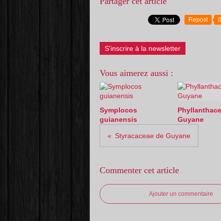
Partager cet article
Repost
S'inscrire à la newsletter
Vous aimerez aussi :
Symplocos
Phyllanthac
guianensis
Guyane
Styracaceae de Guyane
Commenter cet article
Ajouter un commentaire