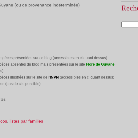
e Guyane (ou de provenance indéterminée)
Reche
espèces présentées sur ce blog (accessibles en cliquant dessus)
pèces absentes du blog mais présentées sur le site
Flore de Guyane
s)
pèces illustrées sur le site
de l'
INPN
(accessibles en cliquant dessus)
es (pas de clic possible)
ites
cos
,
listes par familles