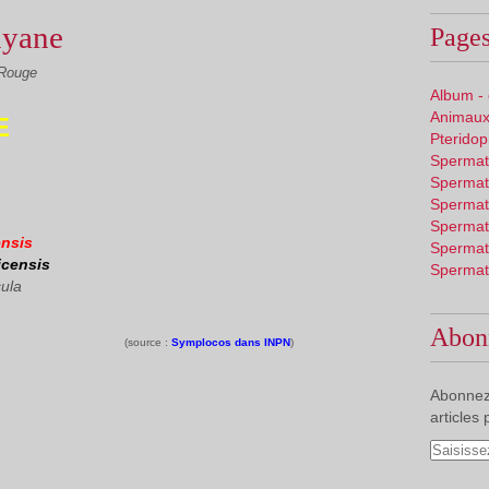
uyane
Pages
 Rouge
Album -
Animaux
E
Pterido
Spermat
Spermat
Spermat
Spermat
nsis
Spermat
icensis
Spermat
cula
Abon
(source :
Symplocos dans INPN
)
Abonnez
articles 