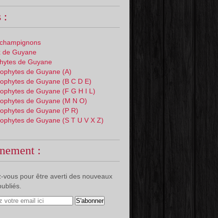
 :
 champignons
 de Guyane
phytes de Guyane
ophytes de Guyane (A)
ophytes de Guyane (B C D E)
ophytes de Guyane (F G H I L)
ophytes de Guyane (M N O)
ophytes de Guyane (P R)
ophytes de Guyane (S T U V X Z)
nement :
-vous pour être averti des nouveaux
publiés.