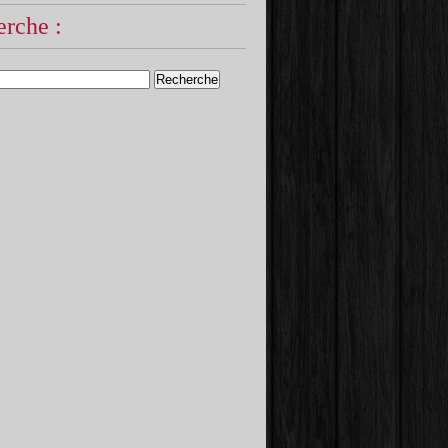
rche :