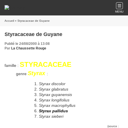
MENU
Accueil
» Styracaceae de Guyane
Styracaceae de Guyane
Publié le 24/08/2000 à 13:08
Par
La Chaussette Rouge
STYRACACEAE
famille :
Styrax
genre
:
Styrax discolor
Styrax glabratus
Styrax guyanensis
Styrax longifolius
Styrax macrophyllus
Styrax pallidus
Styrax sieberi
(source :