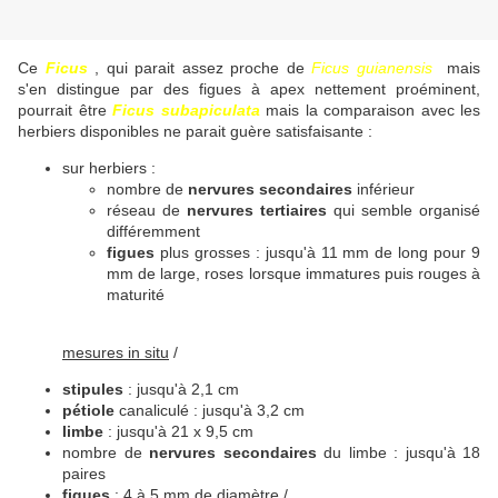
Ce
Ficus
, qui parait assez proche de
Ficus guianensis
mais
s'en distingue par des figues à apex nettement proéminent,
pourrait être
Ficus subapiculata
mais la comparaison avec les
herbiers disponibles ne parait guère satisfaisante :
sur herbiers :
nombre de
nervures secondaires
inférieur
réseau de
nervures tertiaires
qui semble organisé
différemment
figues
plus grosses : jusqu'à 11 mm de long pour 9
mm de large, roses lorsque immatures puis rouges à
maturité
mesures in situ
/
valeurs annoncées dans description
stipules
: jusqu'à 2,1 cm
pétiole
canaliculé : jusqu'à 3,2 cm
limbe
: jusqu'à 21 x 9,5 cm
nombre de
nervures secondaires
du limbe : jusqu'à 18
paires
figues
: 4 à 5 mm de diamètre /
6 à 8 mm de diamètre