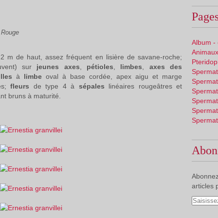
Pages
e Rouge
Album -
Animaux
 2 m de haut, assez fréquent en lisière de savane-roche;
Pterido
ouvent) sur
jeunes axes
,
pétioles
,
limbes
,
axes des
Spermat
illes
à
limbe
oval à base cordée, apex aigu et marge
Spermat
es;
fleurs
de type 4 à
sépales
linéaires rougeâtres et
Spermat
t bruns à maturité.
Spermat
Spermat
Spermat
Abon
Abonnez
articles 