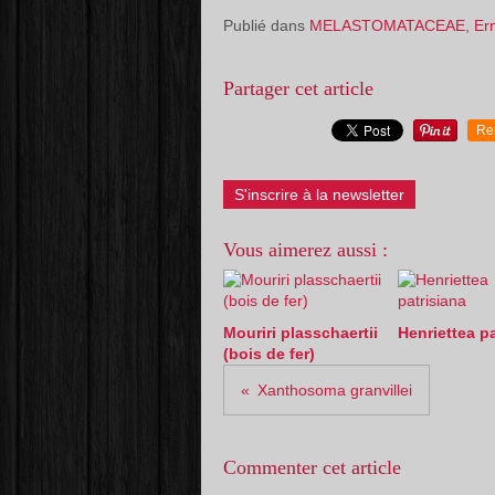
Publié dans
MELASTOMATACEAE
,
Er
Partager cet article
Re
S'inscrire à la newsletter
Vous aimerez aussi :
Mouriri plasschaertii
Henriettea pa
(bois de fer)
Xanthosoma granvillei
Commenter cet article