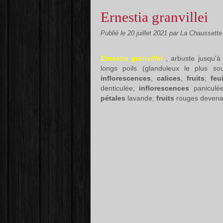
Ernestia granvillei
Publié le
20 juillet 2021
par La Chaussett
Ernestia granvillei
, arbuste jusqu'à
longs poils (glanduleux le plus s
inflorescences
,
calices
,
fruits
;
feu
denticulée;
inflorescences
paniculé
pétales
lavande;
fruits
rouges devenan