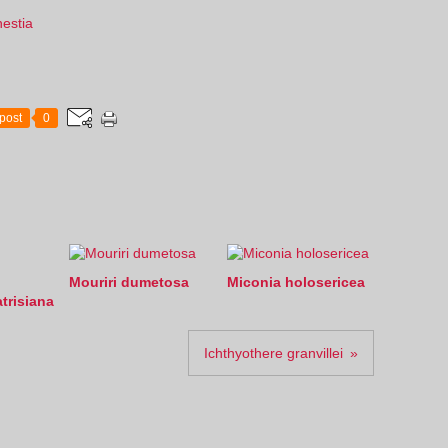
nestia
post
0
Mouriri dumetosa
Miconia holosericea
trisiana
Ichthyothere granvillei