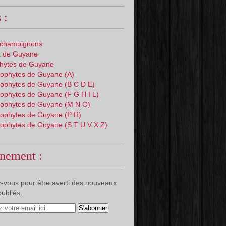
 :
 champignons
 de Guyane
phytes de Guyane
ophytes de Guyane (A)
ophytes de Guyane (B C D E)
ophytes de Guyane (F G H I L)
ophytes de Guyane (M N O)
ophytes de Guyane (P R)
ophytes de Guyane (S T U V X Z)
nement :
-vous pour être averti des nouveaux
publiés.