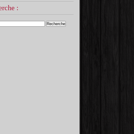
rche :