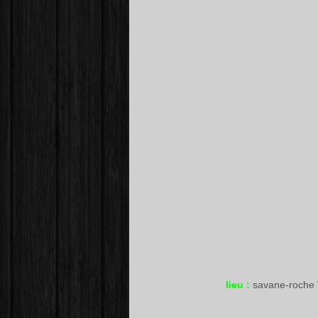
lieu :
savane-roche 