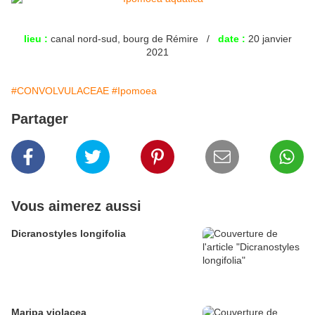
lieu :
canal nord-sud, bourg de Rémire /
date :
20 janvier
2021
#CONVOLVULACEAE
#Ipomoea
Partager
Vous aimerez aussi
Dicranostyles longifolia
Maripa violacea