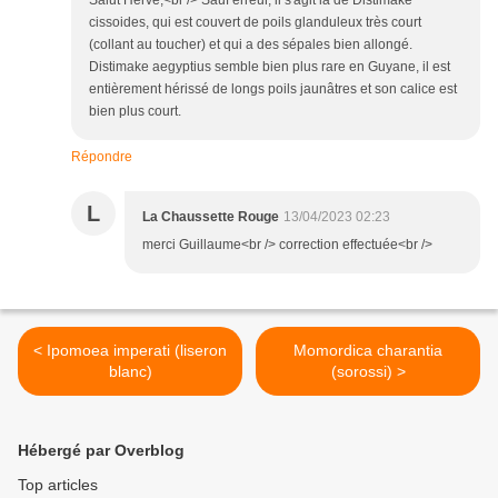
cissoides, qui est couvert de poils glanduleux très court
(collant au toucher) et qui a des sépales bien allongé.
Distimake aegyptius semble bien plus rare en Guyane, il est
entièrement hérissé de longs poils jaunâtres et son calice est
bien plus court.
Répondre
L
La Chaussette Rouge
13/04/2023 02:23
merci Guillaume<br /> correction effectuée<br />
< Ipomoea imperati (liseron
Momordica charantia
blanc)
(sorossi) >
Hébergé par Overblog
Top articles