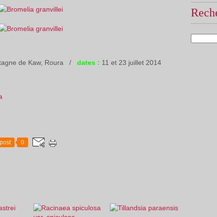
Reche
ntagne de Kaw, Roura /
dates :
11 et 23 juillet 2014
a
post
0