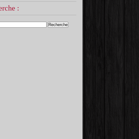
rche :