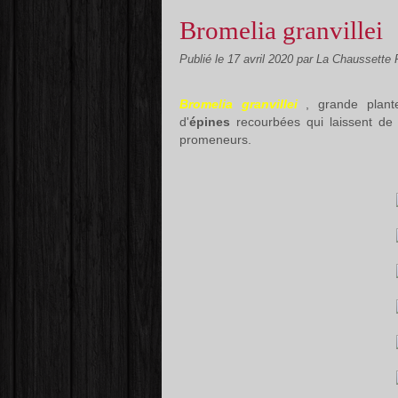
Bromelia granvillei
Publié le
17 avril 2020
par La Chaussette
Bromelia granvillei
, grande plante
d'
épines
recourbées qui laissent de 
promeneurs.