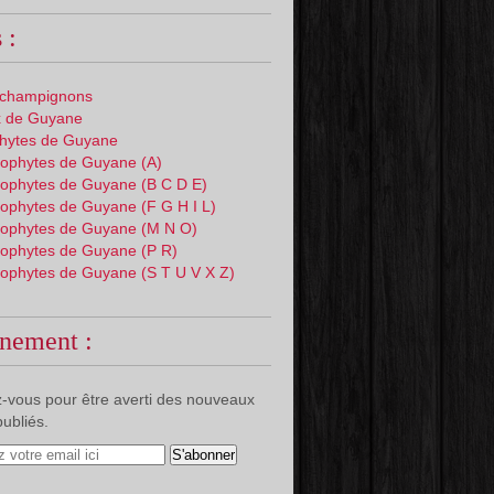
 :
 champignons
 de Guyane
phytes de Guyane
ophytes de Guyane (A)
ophytes de Guyane (B C D E)
ophytes de Guyane (F G H I L)
ophytes de Guyane (M N O)
ophytes de Guyane (P R)
ophytes de Guyane (S T U V X Z)
nement :
-vous pour être averti des nouveaux
publiés.