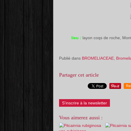
lieu :
layon coqs de roche, Mo
Publié dans
BROMELIACEAE
,
Bromeli
Partager cet article
Re
S'inscrire à la newsletter
Vous aimerez aussi :