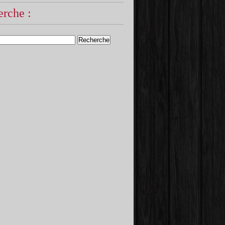
rche :