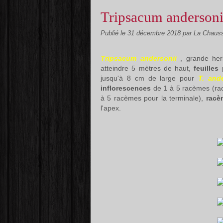
Tripsacum andersoni
Publié le
31 décembre 2018
par La Chaus
Tripsacum andersonii
, grande her
atteindre 5 mètres de haut,
feuilles
jusqu'à 8 cm de large pour
T. ande
inflorescences
de 1 à 5 racèmes (rac
à 5 racèmes pour la terminale),
rac
l'apex.