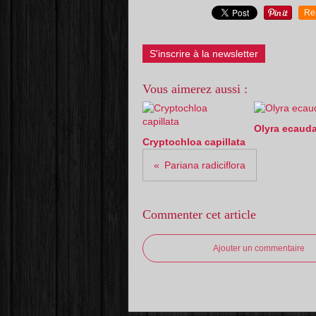
Re
S'inscrire à la newsletter
Vous aimerez aussi :
Olyra ecauda
Cryptochloa capillata
Pariana radiciflora
Commenter cet article
Ajouter un commentaire