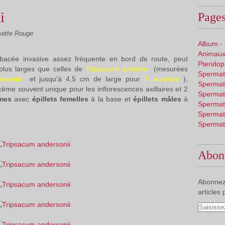
i
Pages
sette Rouge
Album -
Animaux
bacée invasive assez fréquente en bord de route, peut
Pterido
plus larges que celles de
Tripsacum australe
(mesurées
Spermat
rsonii
et jusqu'à 4,5 cm de large pour
T. australe
),
Spermat
ème souvent unique pour les inflorescences axillaires et 2
Spermat
èmes
avec
épillets femelles
à la base et
épillets mâles
à
Spermat
Spermat
Spermat
Abon
Abonnez
articles 