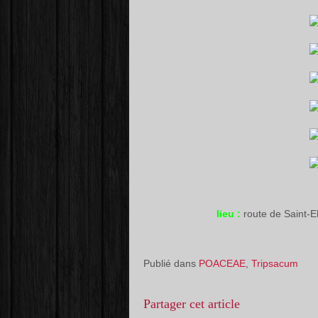
lieu :
route de Saint-
Publié dans
POACEAE
,
Tripsacum
Partager cet article