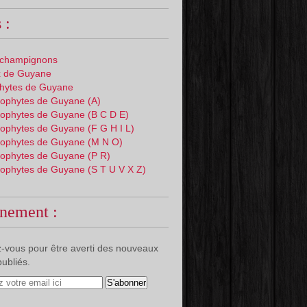
 :
 champignons
 de Guyane
phytes de Guyane
ophytes de Guyane (A)
ophytes de Guyane (B C D E)
ophytes de Guyane (F G H I L)
ophytes de Guyane (M N O)
ophytes de Guyane (P R)
ophytes de Guyane (S T U V X Z)
nement :
-vous pour être averti des nouveaux
publiés.