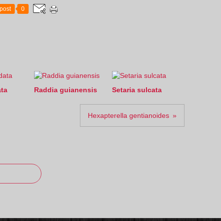
post
0
ta
Raddia guianensis
Setaria sulcata
Hexapterella gentianoides