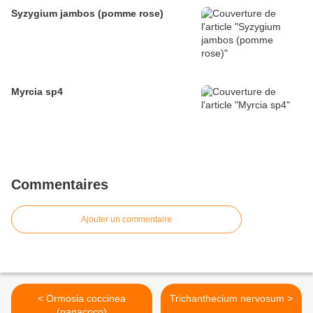
Syzygium jambos (pomme rose)
Myrcia sp4
Commentaires
Ajouter un commentaire
< Ormosia coccinea
Trichanthecium nervosum >
(panacoco)