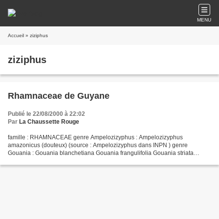
MENU
Accueil
» ziziphus
ziziphus
Rhamnaceae de Guyane
Publié le 22/08/2000 à 22:02
Par
La Chaussette Rouge
famille : RHAMNACEAE genre Ampelozizyphus : Ampelozizyphus
amazonicus (douteux) (source : Ampelozizyphus dans INPN ) genre
Gouania : Gouania blanchetiana Gouania frangulifolia Gouania striata
Gouania velutina (douteux) (source : Gouania dans INPN ) genre...