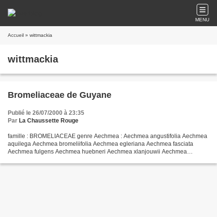
MENU
Accueil
» wittmackia
wittmackia
Bromeliaceae de Guyane
Publié le 26/07/2000 à 23:35
Par
La Chaussette Rouge
famille : BROMELIACEAE genre Aechmea : Aechmea angustifolia Aechmea
aquilega Aechmea bromeliifolia Aechmea egleriana Aechmea fasciata
Aechmea fulgens Aechmea huebneri Aechmea xlanjouwii Aechmea
longifolia Aechmea melinonii Aechmea mertensii Aechmea moonenii...