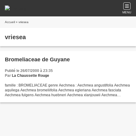
MENU
Accueil
» vriesea
vriesea
Bromeliaceae de Guyane
Publié le 26/07/2000 à 23:35
Par
La Chaussette Rouge
famille : BROMELIACEAE genre Aechmea : Aechmea angustifolia Aechmea
aquilega Aechmea bromeliifolia Aechmea egleriana Aechmea fasciata
Aechmea fulgens Aechmea huebneri Aechmea xlanjouwii Aechmea
longifolia Aechmea melinonii Aechmea mertensii Aechmea moonenii...