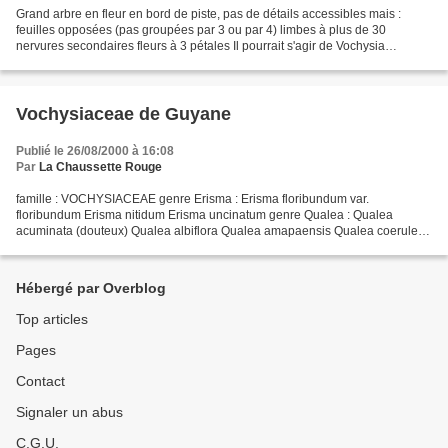
Grand arbre en fleur en bord de piste, pas de détails accessibles mais :
feuilles opposées (pas groupées par 3 ou par 4) limbes à plus de 30
nervures secondaires fleurs à 3 pétales Il pourrait s'agir de Vochysia
sabatieri , espèce endémique (et protégée...
Vochysiaceae de Guyane
Publié le 26/08/2000 à 16:08
Par
La Chaussette Rouge
famille : VOCHYSIACEAE genre Erisma : Erisma floribundum var.
floribundum Erisma nitidum Erisma uncinatum genre Qualea : Qualea
acuminata (douteux) Qualea albiflora Qualea amapaensis Qualea coerulea
Qualea dinizii Qualea ferruginea (douteux) Qualea mori-boomii...
Hébergé par Overblog
Top articles
Pages
Contact
Signaler un abus
C.G.U.