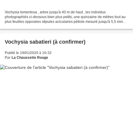
Vochysia tomentosa , arbre jusqu'à 40 m de haut , les individus
photographiés ci-dessous bien plus petits, une quinzaine de mètres tout au
plus feuilles opposées stipules aciculaires pétiole mesuré jusqu'à 5,5 mm
limbe elliptique mesuré jusqu'à 12 x 4,5...
Vochysia sabatieri (à confirmer)
Publié le 19/01/2020 à 10:32
Par
La Chaussette Rouge