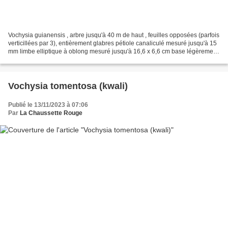
Vochysia guianensis , arbre jusqu'à 40 m de haut , feuilles opposées (parfois
verticillées par 3), entièrement glabres pétiole canaliculé mesuré jusqu'à 15
mm limbe elliptique à oblong mesuré jusqu'à 16,6 x 6,6 cm base légèrement
décurrente sur le pétiole...
Vochysia tomentosa (kwali)
Publié le 13/11/2023 à 07:06
Par
La Chaussette Rouge