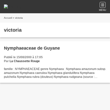
MENU
Accueil
» victoria
victoria
Nymphaeaceae de Guyane
Publié le 15/08/2000 à 17:05
Par
La Chaussette Rouge
famille : NYMPHAEACEAE genre Nymphaea : Nymphaea amazonum subsp.
amazonum Nymphaea caerulea Nymphaea glandulifera Nymphaea
pulchella Nymphaea rubra (douteux) Nymphaea rudgeana (source :
Nymphaea dans INPN ) genre Victoria : Victoria amazonica (source...