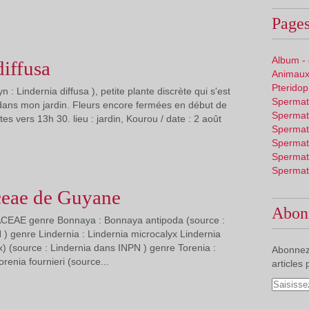
Pages
Album -
diffusa
Animaux
Pterido
yn : Lindernia diffusa ), petite plante discrète qui s'est
Spermat
dans mon jardin. Fleurs encore fermées en début de
Spermat
es vers 13h 30. lieu : jardin, Kourou / date : 2 août
Spermat
Spermat
Spermat
Spermat
ceae de Guyane
Abon
ACEAE genre Bonnaya : Bonnaya antipoda (source :
 genre Lindernia : Lindernia microcalyx Lindernia
x) (source : Lindernia dans INPN ) genre Torenia :
Abonnez
renia fournieri (source...
articles 