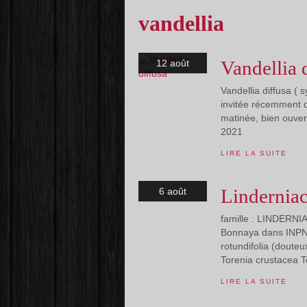
vandellia
Vandellia 
12 août
Vandellia diffusa ( s
invitée récemment 
matinée, bien ouvert
2021
LIRE LA SUITE
Lindernia
6 août
famille : LINDERNI
Bonnaya dans INPN )
rotundifolia (douteu
Torenia crustacea To
LIRE LA SUITE