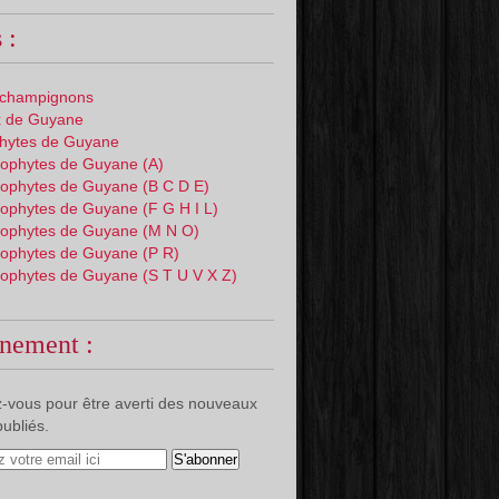
 :
 champignons
 de Guyane
phytes de Guyane
ophytes de Guyane (A)
ophytes de Guyane (B C D E)
ophytes de Guyane (F G H I L)
ophytes de Guyane (M N O)
ophytes de Guyane (P R)
ophytes de Guyane (S T U V X Z)
nement :
-vous pour être averti des nouveaux
publiés.