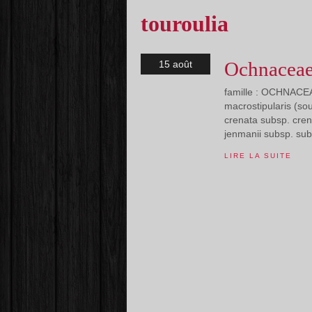
touroulia
Ochnaceae
15 août
famille : OCHNACEAE
macrostipularis (so
crenata subsp. cren
jenmanii subsp. sub
LIRE LA SUITE