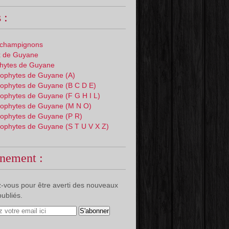
 :
 champignons
 de Guyane
phytes de Guyane
ophytes de Guyane (A)
ophytes de Guyane (B C D E)
ophytes de Guyane (F G H I L)
ophytes de Guyane (M N O)
ophytes de Guyane (P R)
ophytes de Guyane (S T U V X Z)
nement :
-vous pour être averti des nouveaux
publiés.