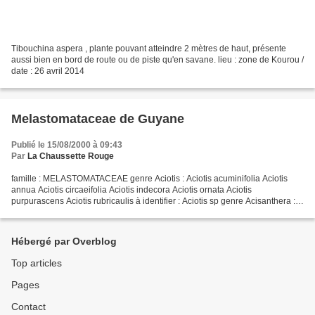
Tibouchina aspera , plante pouvant atteindre 2 mètres de haut, présente
aussi bien en bord de route ou de piste qu'en savane. lieu : zone de Kourou /
date : 26 avril 2014
Melastomataceae de Guyane
Publié le 15/08/2000 à 09:43
Par
La Chaussette Rouge
famille : MELASTOMATACEAE genre Aciotis : Aciotis acuminifolia Aciotis
annua Aciotis circaeifolia Aciotis indecora Aciotis ornata Aciotis
purpurascens Aciotis rubricaulis à identifier : Aciotis sp genre Acisanthera :
Acisanthera uniflora genre Adelobotrys...
Hébergé par Overblog
Top articles
Pages
Contact