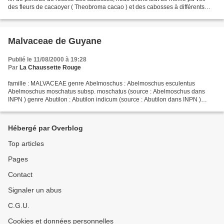
des fleurs de cacaoyer ( Theobroma cacao ) et des cabosses à différents
stades de leur évolution. lieu :...
Malvaceae de Guyane
Publié le 11/08/2000 à 19:28
Par
La Chaussette Rouge
famille : MALVACEAE genre Abelmoschus : Abelmoschus esculentus
Abelmoschus moschatus subsp. moschatus (source : Abelmoschus dans
INPN ) genre Abutilon : Abutilon indicum (source : Abutilon dans INPN )
genre Adansonia : Adansonia digitata (source : Adansonia...
Hébergé par Overblog
Top articles
Pages
Contact
Signaler un abus
C.G.U.
Cookies et données personnelles