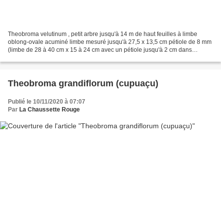
Theobroma velutinum , petit arbre jusqu'à 14 m de haut feuilles à limbe
oblong-ovale acuminé limbe mesuré jusqu'à 27,5 x 13,5 cm pétiole de 8 mm
(limbe de 28 à 40 cm x 15 à 24 cm avec un pétiole jusqu'à 2 cm dans
description) 4 à 6 paires de nervures...
Theobroma grandiflorum (cupuaçu)
Publié le 10/11/2020 à 07:07
Par
La Chaussette Rouge