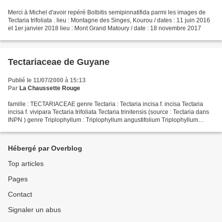
Merci à Michel d'avoir repéré Bolbitis semipinnatifida parmi les images de
Tectaria trifoliata . lieu : Montagne des Singes, Kourou / dates : 11 juin 2016
et 1er janvier 2018 lieu : Mont Grand Matoury / date : 18 novembre 2017
Tectariaceae de Guyane
Publié le 11/07/2000 à 15:13
Par
La Chaussette Rouge
famille : TECTARIACEAE genre Tectaria : Tectaria incisa f. incisa Tectaria
incisa f. vivipara Tectaria trifoliata Tectaria trinitensis (source : Tectaria dans
INPN ) genre Triplophyllum : Triplophyllum angustifolium Triplophyllum
crassifolium Triplophyllum...
Hébergé par Overblog
Top articles
Pages
Contact
Signaler un abus