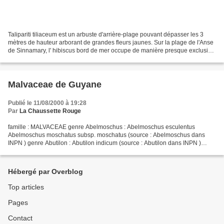
Talipariti tiliaceum est un arbuste d'arrière-plage pouvant dépasser les 3
mètres de hauteur arborant de grandes fleurs jaunes. Sur la plage de l'Anse
de Sinnamary, l' hibiscus bord de mer occupe de manière presque exclusive
et sur plusieurs kilomètres...
Malvaceae de Guyane
Publié le 11/08/2000 à 19:28
Par
La Chaussette Rouge
famille : MALVACEAE genre Abelmoschus : Abelmoschus esculentus
Abelmoschus moschatus subsp. moschatus (source : Abelmoschus dans
INPN ) genre Abutilon : Abutilon indicum (source : Abutilon dans INPN )
genre Adansonia : Adansonia digitata (source : Adansonia...
Hébergé par Overblog
Top articles
Pages
Contact