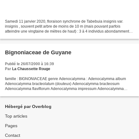
Samedi 11 janvier 2020, floraison synchrone de Tabebuia insignis var.
insignis , souvent petit arbre de moins de 10 m (mais pouvant parfois
atteindre une vingtaine de mètres de haut) : 3 à 4 individus abondamment
fleuris dans chaque bas-fond de bord de...
Bignoniaceae de Guyane
Publié le 26/07/2000 à 16:39
Par
La Chaussette Rouge
famille : BIGNONIACEAE genre Adenocalymma : Adenocalymma album
Adenocalymma bracteolatum (douteux) Adenocalymma bracteosum
Adenocalymma flaviflorum Adenocalymma impressum Adenocalymma
inundatum Adenocalymma moringifolium Adenocalymma prancei
Adenocalymma...
Hébergé par Overblog
Top articles
Pages
Contact