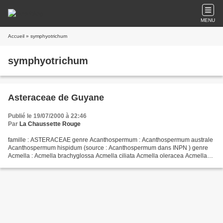
MENU
Accueil
» symphyotrichum
symphyotrichum
Asteraceae de Guyane
Publié le 19/07/2000 à 22:46
Par
La Chaussette Rouge
famille : ASTERACEAE genre Acanthospermum : Acanthospermum australe
Acanthospermum hispidum (source : Acanthospermum dans INPN ) genre
Acmella : Acmella brachyglossa Acmella ciliata Acmella oleracea Acmella
uliginosa (source : Acmella dans INPN ) genre...