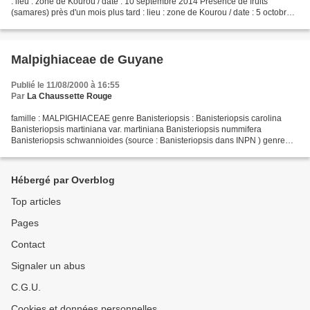
: lieu : zone de Kourou / date : 10 septembre 2014 Présence de fruits
(samares) près d'un mois plus tard : lieu : zone de Kourou / date : 5 octobre
2014
Malpighiaceae de Guyane
Publié le 11/08/2000 à 16:55
Par
La Chaussette Rouge
famille : MALPIGHIACEAE genre Banisteriopsis : Banisteriopsis carolina
Banisteriopsis martiniana var. martiniana Banisteriopsis nummifera
Banisteriopsis schwannioides (source : Banisteriopsis dans INPN ) genre
Bronwenia : Bronwenia wurdackii (source :...
Hébergé par Overblog
Top articles
Pages
Contact
Signaler un abus
C.G.U.
Cookies et données personnelles