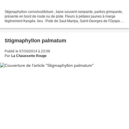
Stigmaphyllon convolvulifolium , liane souvent rampante, parfois grimpante,
présente en bord de route ou de piste. Fleurs à pétales jaunes à marge
légèrement frangée. lieu : Piste de Saut Maripa, Saint-Georges de l'Oyapock
/ date : 13 août 2014
Stigmaphyllon palmatum
Publié le 07/10/2014 à 23:58
Par
La Chaussette Rouge