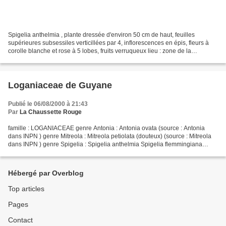
Spigelia anthelmia , plante dressée d'environ 50 cm de haut, feuilles
supérieures subsessiles verticillées par 4, inflorescences en épis, fleurs à
corolle blanche et rose à 5 lobes, fruits verruqueux lieu : zone de la
Montagne des Pères, Kourou / date...
Loganiaceae de Guyane
Publié le 06/08/2000 à 21:43
Par
La Chaussette Rouge
famille : LOGANIACEAE genre Antonia : Antonia ovata (source : Antonia
dans INPN ) genre Mitreola : Mitreola petiolata (douteux) (source : Mitreola
dans INPN ) genre Spigelia : Spigelia anthelmia Spigelia flemmingiana
Spigelia guianensis Spigelia hamelioides...
Hébergé par Overblog
Top articles
Pages
Contact