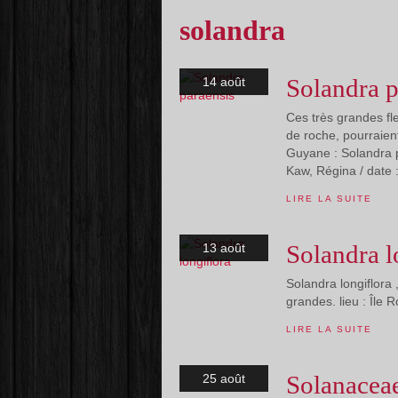
solandra
Solandra p
14 août
Ces très grandes fle
de roche, pourraien
Guyane : Solandra p
Kaw, Régina / date :
LIRE LA SUITE
Solandra l
13 août
Solandra longiflora 
grandes. lieu : Île 
LIRE LA SUITE
Solanacea
25 août