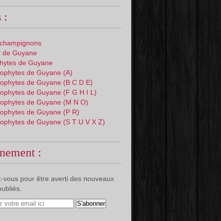
 :
 champignons
 de Guyane
phytes de Guyane
ophytes de Guyane (A)
ophytes de Guyane (B C D E)
ophytes de Guyane (F G H I L)
ophytes de Guyane (M N O)
ophytes de Guyane (P R)
ophytes de Guyane (S T U V X Z)
nement :
-vous pour être averti des nouveaux
publiés.