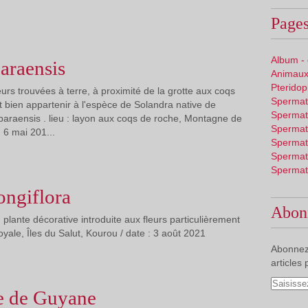
Pages
Album -
araensis
Animaux
Pterido
urs trouvées à terre, à proximité de la grotte aux coqs
Spermat
t bien appartenir à l'espèce de Solandra native de
Spermat
araensis . lieu : layon aux coqs de roche, Montagne de
Spermat
 6 mai 201...
Spermat
Spermat
Spermat
ongiflora
Abon
, plante décorative introduite aux fleurs particulièrement
Royale, Îles du Salut, Kourou / date : 3 août 2021
Abonnez
articles 
e de Guyane