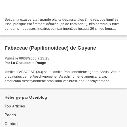
Sesbania exasperata , grande plante dépassant les 3 mètres, tige lignifiée
lisse, presque entièrement défoliée (fin de floraison ?), très nombreux fruits
pendants = gousses linéaires compartimentées jusqu'à 26 cm de long,
quelques fleurs tardives à calice...
Fabaceae (Papilionoideae) de Guyane
Publié le 08/08/2000 à 15:25
Par
La Chaussette Rouge
famille : FABACEAE (3/3) sous-famille Papilionoideae : genre Abrus : Abrus
precatorius genre Aeschynomene : Aeschynomene americana var.
americana Aeschynomene brasiliana var. brasiliana Aeschynomene
densiflora Aeschynomene evenia var. serrulata Aeschynomene...
Hébergé par Overblog
Top articles
Pages
Contact