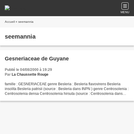
MENU
Accueil
» seemannia
seemannia
Gesneriaceae de Guyane
Publié le 04/08/2000 à 19:29
Par
La Chaussette Rouge
famille : GESNERIACEAE genre Besleria : Besleria flavovirens Besleria
insolita Besleria patrisii (source : Besleria dans INPN ) genre Centrosolenia :
Centrosolenia densa Centrosolenia hirsuta (source : Centrosolenia dans
INPN ) à identifier : Centrosolenia...