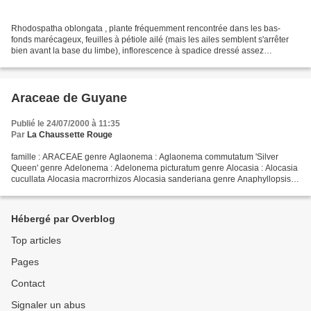
Rhodospatha oblongata , plante fréquemment rencontrée dans les bas-
fonds marécageux, feuilles à pétiole ailé (mais les ailes semblent s'arrêter
bien avant la base du limbe), inflorescence à spadice dressé assez
longuement stipité, quelques fleurs isolées...
Araceae de Guyane
Publié le 24/07/2000 à 11:35
Par
La Chaussette Rouge
famille : ARACEAE genre Aglaonema : Aglaonema commutatum 'Silver
Queen' genre Adelonema : Adelonema picturatum genre Alocasia : Alocasia
cucullata Alocasia macrorrhizos Alocasia sanderiana genre Anaphyllopsis :
Anaphyllopsis americana genre Anthurium...
Hébergé par Overblog
Top articles
Pages
Contact
Signaler un abus