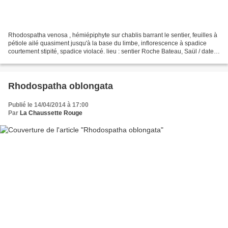
Rhodospatha venosa , hémiépiphyte sur chablis barrant le sentier, feuilles à
pétiole ailé quasiment jusqu'à la base du limbe, inflorescence à spadice
courtement stipité, spadice violacé. lieu : sentier Roche Bateau, Saül / date :
28 avril 2019
Rhodospatha oblongata
Publié le 14/04/2014 à 17:00
Par
La Chaussette Rouge