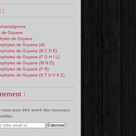
 :
 champignons
 de Guyane
phytes de Guyane
ophytes de Guyane (A)
ophytes de Guyane (B C D E)
ophytes de Guyane (F G H I L)
ophytes de Guyane (M N O)
ophytes de Guyane (P R)
ophytes de Guyane (S T U V X Z)
nement :
-vous pour être averti des nouveaux
publiés.