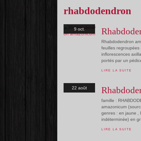
rhabdodendron
Rhabdode
9 oct.
Rhabdodendron amaz
feuilles regroupées 
inflorescences axill
portés par un pédice
LIRE LA SUITE
Rhabdoden
22 août
famille : RHABDO
amazonicum (source
genres : en jaune ,
indéterminée) en gri
LIRE LA SUITE