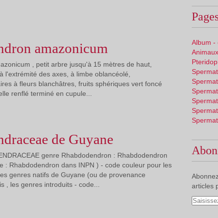
Pages
Album -
ndron amazonicum
Animaux
Pterido
onicum , petit arbre jusqu'à 15 mètres de haut,
Spermat
à l'extrémité des axes, à limbe oblancéolé,
Spermat
aires à fleurs blanchâtres, fruits sphériques vert foncé
Spermat
lle renflé terminé en cupule...
Spermat
Spermat
Spermat
draceae de Guyane
Abon
DENDRACEAE genre Rhabdodendron : Rhabdodendron
 : Rhabdodendron dans INPN ) - code couleur pour les
 les genres natifs de Guyane (ou de provenance
Abonnez
s , les genres introduits - code...
articles 