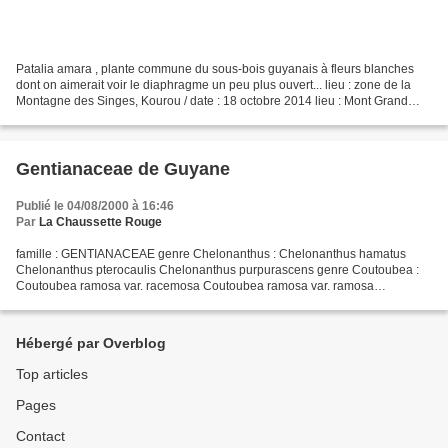
Patalia amara , plante commune du sous-bois guyanais à fleurs blanches
dont on aimerait voir le diaphragme un peu plus ouvert... lieu : zone de la
Montagne des Singes, Kourou / date : 18 octobre 2014 lieu : Mont Grand
Matoury / date : 18 novembre 201...
Gentianaceae de Guyane
Publié le 04/08/2000 à 16:46
Par
La Chaussette Rouge
famille : GENTIANACEAE genre Chelonanthus : Chelonanthus hamatus
Chelonanthus pterocaulis Chelonanthus purpurascens genre Coutoubea :
Coutoubea ramosa var. racemosa Coutoubea ramosa var. ramosa
Coutoubea spicata genre Curtia : Curtia tenella (douteux)...
Hébergé par Overblog
Top articles
Pages
Contact