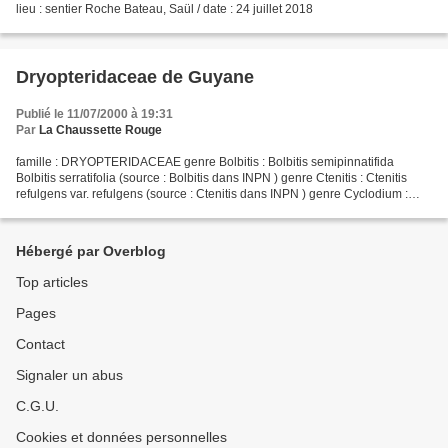
lieu : sentier Roche Bateau, Saül / date : 24 juillet 2018
Dryopteridaceae de Guyane
Publié le 11/07/2000 à 19:31
Par
La Chaussette Rouge
famille : DRYOPTERIDACEAE genre Bolbitis : Bolbitis semipinnatifida
Bolbitis serratifolia (source : Bolbitis dans INPN ) genre Ctenitis : Ctenitis
refulgens var. refulgens (source : Ctenitis dans INPN ) genre Cyclodium :
Cyclodium guianense Cyclodium...
Hébergé par Overblog
Top articles
Pages
Contact
Signaler un abus
C.G.U.
Cookies et données personnelles