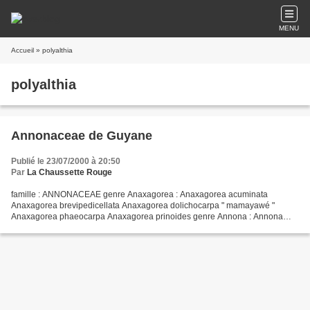
MENU
Accueil
» polyalthia
polyalthia
Annonaceae de Guyane
Publié le 23/07/2000 à 20:50
Par
La Chaussette Rouge
famille : ANNONACEAE genre Anaxagorea : Anaxagorea acuminata
Anaxagorea brevipedicellata Anaxagorea dolichocarpa " mamayawé "
Anaxagorea phaeocarpa Anaxagorea prinoides genre Annona : Annona
ambotay Annona cuspidata " abriba sauvage " Annona densicoma...