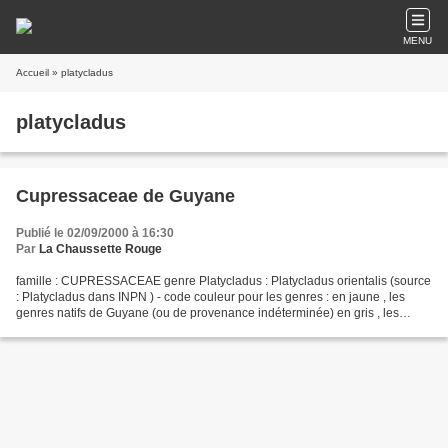
MENU
Accueil
» platycladus
platycladus
Cupressaceae de Guyane
Publié le 02/09/2000 à 16:30
Par
La Chaussette Rouge
famille : CUPRESSACEAE genre Platycladus : Platycladus orientalis (source
: Platycladus dans INPN ) - code couleur pour les genres : en jaune , les
genres natifs de Guyane (ou de provenance indéterminée) en gris , les
genres introduits - code couleur...