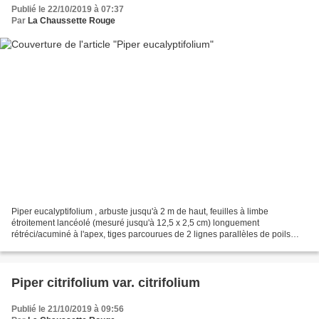
Publié le 22/10/2019 à 07:37
Par
La Chaussette Rouge
Piper eucalyptifolium , arbuste jusqu'à 2 m de haut, feuilles à limbe
étroitement lancéolé (mesuré jusqu'à 12,5 x 2,5 cm) longuement
rétréci/acuminé à l'apex, tiges parcourues de 2 lignes parallèles de poils
blancs (comme Piper citrifolium ), inflorescences...
Piper citrifolium var. citrifolium
Publié le 21/10/2019 à 09:56