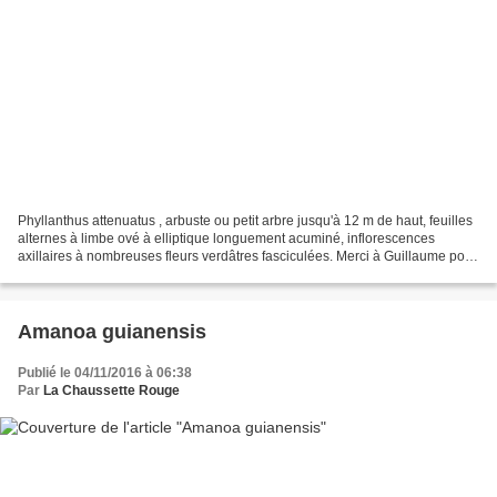
Phyllanthus attenuatus , arbuste ou petit arbre jusqu'à 12 m de haut, feuilles
alternes à limbe ové à elliptique longuement acuminé, inflorescences
axillaires à nombreuses fleurs verdâtres fasciculées. Merci à Guillaume pour
l'identification de cette...
Amanoa guianensis
Publié le 04/11/2016 à 06:38
Par
La Chaussette Rouge