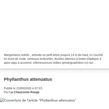
Margaritaria nobilis , arbuste ou petit arbre jusqu'à 14 m de haut, ici couché
en bord de route, rameaux lenticellés, feuilles alternes à limbe elliptique à
apex aigu à acuminé, inflorescences mâles (photographiées ici) sur
rameaux défeuillés et sur jeunes...
Phyllanthus attenuatus
Publié le 22/06/2020 à 07:03
Par
La Chaussette Rouge