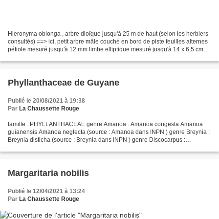
Hieronyma oblonga , arbre dioïque jusqu'à 25 m de haut (selon les herbiers
consultés) ==> ici, petit arbre mâle couché en bord de piste feuilles alternes
pétiole mesuré jusqu'à 12 mm limbe elliptique mesuré jusqu'à 14 x 6,5 cm
inflorescences mâles en...
Phyllanthaceae de Guyane
Publié le 20/08/2021 à 19:38
Par
La Chaussette Rouge
famille : PHYLLANTHACEAE genre Amanoa : Amanoa congesta Amanoa
guianensis Amanoa neglecta (source : Amanoa dans INPN ) genre Breynia :
Breynia disticha (source : Breynia dans INPN ) genre Discocarpus :
Discocarpus essequeboensis (douteux) (source : Discocarpus...
Margaritaria nobilis
Publié le 12/04/2021 à 13:24
Par
La Chaussette Rouge