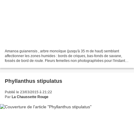
Amanoa guianensis , arbre monoïque (jusqu'à 35 m de haut) semblant
affectionner les zones humides : bords de criques, bas-fonds de savane,
fossés de bord de route. Fleurs femelles non photographiées pour l'instant.
lieux : zones de Sinnamary et de Kourou...
Phyllanthus stipulatus
Publié le 23/03/2015 à 21:22
Par
La Chaussette Rouge