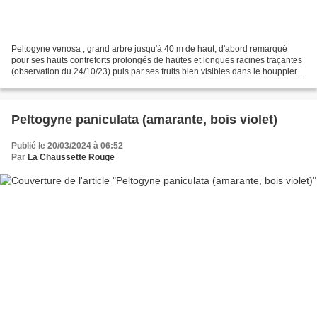
Peltogyne venosa , grand arbre jusqu'à 40 m de haut, d'abord remarqué
pour ses hauts contreforts prolongés de hautes et longues racines traçantes
(observation du 24/10/23) puis par ses fruits bien visibles dans le houppier
car l'arbre est en partie défolié...
Peltogyne paniculata (amarante, bois violet)
Publié le 20/03/2024 à 06:52
Par
La Chaussette Rouge