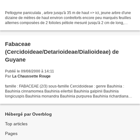
Peltogyne paniculata , arbre jusqu'à 35 m de haut => ici, jeune arbre d'une
dizaine de mètres de haut environ contreforts encore peu marqués feuilles
alternes composées de 2 folioles pétiole mesuré jusqu'à 2 cm de long,
épaissi aux 2 extrémités folioles...
Fabaceae
(Cercidoideae/Detarioideae/Dialioideae) de
Guyane
Publié le 09/08/2000 à 14:11
Par
La Chaussette Rouge
famille : FABACEAE (2/3) sous-famille Cercidoideae : genre Bauhinia :
Bauhinia cinnamomea Bauhinia eilertsii Bauhinia galpinii Bauhinia
longicuspis Bauhinia monandra Bauhinia purpurea Bauhinia richardiana
genre Schnella : Schnella coronata Schnella cupreonitens...
Hébergé par Overblog
Top articles
Pages