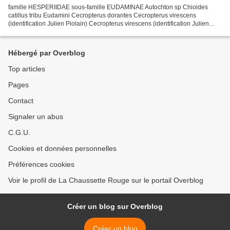
famille HESPERIIDAE sous-famille EUDAMINAE Autochton sp Chioides
catillus tribu Eudamini Cecropterus dorantes Cecropterus virescens
(identification Julien Piolain) Cecropterus virescens (identification Julien
Piolain) Spicauda sp (voir commentaire de...
Hébergé par Overblog
Top articles
Pages
Contact
Signaler un abus
C.G.U.
Cookies et données personnelles
Préférences cookies
Voir le profil de La Chaussette Rouge sur le portail Overblog
Créer un blog sur Overblog
Créer un blog