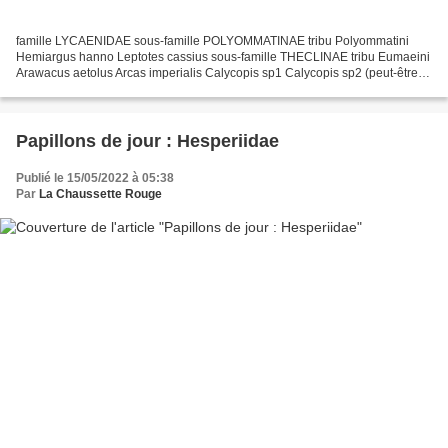
famille LYCAENIDAE sous-famille POLYOMMATINAE tribu Polyommatini
Hemiargus hanno Leptotes cassius sous-famille THECLINAE tribu Eumaeini
Arawacus aetolus Arcas imperialis Calycopis sp1 Calycopis sp2 (peut-être
même espèce que Calycopis sp1 ?) Evenus gabriela Ministrymon...
Papillons de jour : Hesperiidae
Publié le 15/05/2022 à 05:38
Par
La Chaussette Rouge