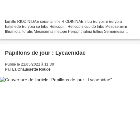
famille RIODINIDAE sous-famille RIODININAE tribu Eurybiini Eurybia
halimede Eurybia sp tribu Helicopini Helicopis cupido tribu Mesosemiini
Ithomiola floralis Mesosemia metope Perophthalma tullius Semomesia
capanea (identification Julien Piolain) Semomesia...
Papillons de jour : Lycaenidae
Publié le 21/05/2022 à 11:30
Par
La Chaussette Rouge