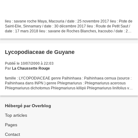
lieu : savane roche Maya, Macouria / date : 25 novembre 2017 lieu : Piste de
Saint-Elie, Sinnamary / date : 30 décembre 2017 lieu : Route de Petit Saut /
date : 17 mars 2018 lieu : savane de Roches Blanches, Iracoubo / date : 28
avril 2018
Lycopodiaceae de Guyane
Publié le 10/07/2000 à 22:03
Par
La Chaussette Rouge
famille : LYCOPODIACEAE genre Palhinhaea : Palhinhaea cernua (source :
Palhinhaea dans INPN ) genre Phlegmariurus : Phlegmariurus acerosus
Phlegmariurus dichotomus Phlegmariurus killipii Phlegmariurus linifolius var.
jenmanii Phlegmariurus linifolius...
Hébergé par Overblog
Top articles
Pages
Contact