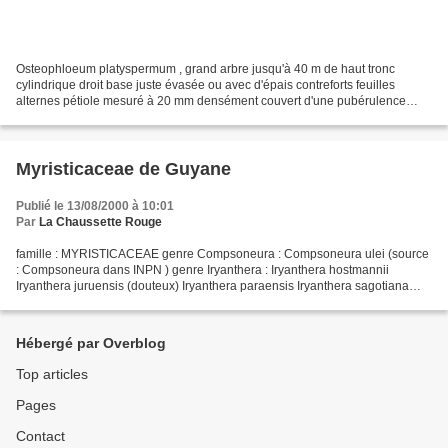
Osteophloeum platyspermum , grand arbre jusqu'à 40 m de haut tronc
cylindrique droit base juste évasée ou avec d'épais contreforts feuilles
alternes pétiole mesuré à 20 mm densément couvert d'une pubérulence
roussâtre limbe oblong mesuré à 9,5 x 4,5 cm...
Myristicaceae de Guyane
Publié le 13/08/2000 à 10:01
Par
La Chaussette Rouge
famille : MYRISTICACEAE genre Compsoneura : Compsoneura ulei (source
: Compsoneura dans INPN ) genre Iryanthera : Iryanthera hostmannii
Iryanthera juruensis (douteux) Iryanthera paraensis Iryanthera sagotiana
Iryanthera tessmannii (source : Iryanthera...
Hébergé par Overblog
Top articles
Pages
Contact