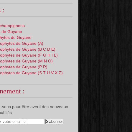
 :
 champignons
 de Guyane
phytes de Guyane
ophytes de Guyane (A)
ophytes de Guyane (B C D E)
ophytes de Guyane (F G H I L)
ophytes de Guyane (M N O)
ophytes de Guyane (P R)
ophytes de Guyane (S T U V X Z)
nement :
-vous pour être averti des nouveaux
publiés.