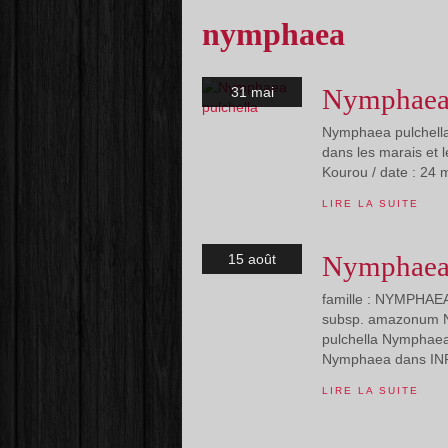
nymphaea
Nymphaea 
31 mai
Nymphaea pulchella 
dans les marais et l
Kourou / date : 24 
LIRE LA SUITE
Nymphaea
15 août
famille : NYMPHA
subsp. amazonum N
pulchella Nymphaea
Nymphaea dans INPN 
LIRE LA SUITE