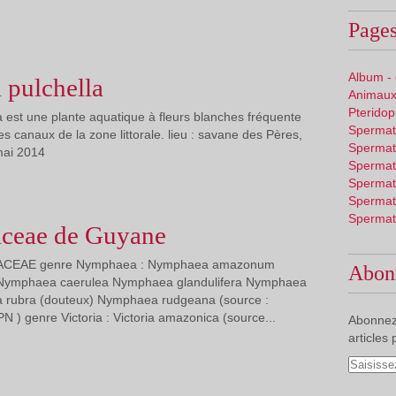
Pages
Album -
pulchella
Animaux
Pterido
est une plante aquatique à fleurs blanches fréquente
Spermat
es canaux de la zone littorale. lieu : savane des Pères,
Spermat
mai 2014
Spermat
Spermat
Spermat
Spermat
ceae de Guyane
EACEAE genre Nymphaea : Nymphaea amazonum
Abon
ymphaea caerulea Nymphaea glandulifera Nymphaea
 rubra (douteux) Nymphaea rudgeana (source :
) genre Victoria : Victoria amazonica (source...
Abonnez
articles 