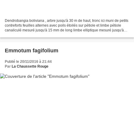
Dendrobangia boliviana , arbre jusqu'à 30 m de haut, tronc ici muni de petits
contreforts feuilles alternes avec poils étoilés sur pétiole et limbe pétiole
canaliculé mesuré jusqu'à 15 mm de long limbe elliptique mesuré jusqu'à
22,5 x 11,5 cm base obtuse...
Emmotum fagifolium
Publié le 20/11/2016 à 21:44
Par
La Chaussette Rouge