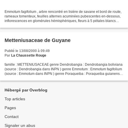
Emmotum fagifolium , arbre rencontré en lisière de savane et bord de route,
rameaux tomenteux, feuilles alternes acuminées pubescentes en-dessous,
inflorescences en glomérules hémisphériques, fleurs à 5 pétales blancs
retournés avec de longs poils à l'intérieur...
Metteniusaceae de Guyane
Publié le 13/08/2000 à 09:49
Par
La Chaussette Rouge
famille : METTENIUSACEAE genre Dendrobangia : Dendrobangia boliviana
(source : Dendrobangia dans INPN ) genre Emmotum : Emmotum fagifolium
(source : Emmotum dans INPN ) genre Poraqueiba : Poraqueiba guianensis
(source : Poraqueiba dans INPN ) - code couleur...
Hébergé par Overblog
Top articles
Pages
Contact
Signaler un abus