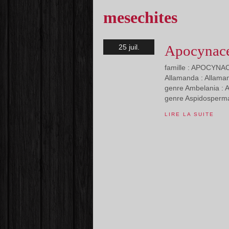
mesechites
Apocynace
25 juil.
famille : APOCYNA
Allamanda : Allaman
genre Ambelania : A
genre Aspidosperma
LIRE LA SUITE