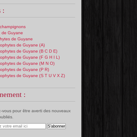
 :
 champignons
 de Guyane
phytes de Guyane
ophytes de Guyane (A)
ophytes de Guyane (B C D E)
ophytes de Guyane (F G H I L)
ophytes de Guyane (M N O)
ophytes de Guyane (P R)
ophytes de Guyane (S T U V X Z)
nement :
-vous pour être averti des nouveaux
publiés.