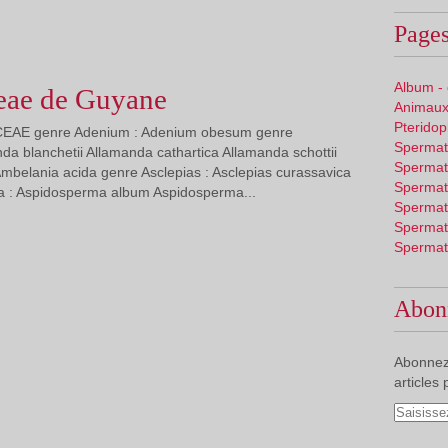
Pages
Album -
ae de Guyane
Animaux
Pterido
CEAE genre Adenium : Adenium obesum genre
Spermat
da blanchetii Allamanda cathartica Allamanda schottii
Spermat
mbelania acida genre Asclepias : Asclepias curassavica
Spermat
 : Aspidosperma album Aspidosperma...
Spermat
Spermat
Spermat
Abon
Abonnez
articles 