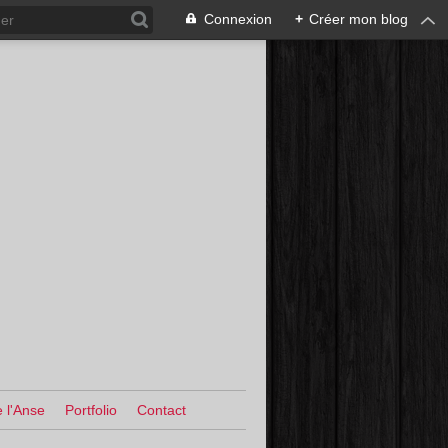
Connexion
+
Créer mon blog
 l'Anse
Portfolio
Contact