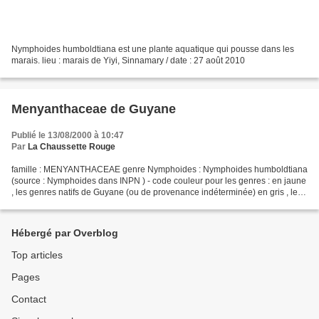
Nymphoides humboldtiana est une plante aquatique qui pousse dans les
marais. lieu : marais de Yiyi, Sinnamary / date : 27 août 2010
Menyanthaceae de Guyane
Publié le 13/08/2000 à 10:47
Par
La Chaussette Rouge
famille : MENYANTHACEAE genre Nymphoides : Nymphoides humboldtiana
(source : Nymphoides dans INPN ) - code couleur pour les genres : en jaune
, les genres natifs de Guyane (ou de provenance indéterminée) en gris , les
genres introduits - code couleur...
Hébergé par Overblog
Top articles
Pages
Contact